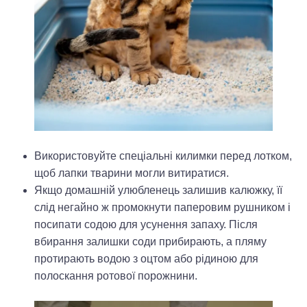
Використовуйте спеціальні килимки перед лотком,
щоб лапки тварини могли витиратися.
Якщо домашній улюбленець залишив калюжку, її
слід негайно ж промокнути паперовим рушником і
посипати содою для усунення запаху. Після
вбирання залишки соди прибирають, а пляму
протирають водою з оцтом або рідиною для
полоскання ротової порожнини.