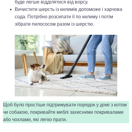
буде легше відділятися від ворсу.
Вичистити шерсть із килимів допоможе і харчова
сода. Потрібно розсипати її по килиму і потім
зібрати пилососом разом із шерстю.
Щоб було простіше підтримувати порядок у домі з котом
чи собакою, покривайте меблі захисними покривалами
або чохлами, які легко прати.